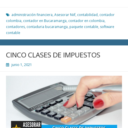
RAZONES
PARA
USAR
administración financiera
,
Asesorar Niif
,
contabilidad
,
contador
UN
colombia
,
contador en Bucaramanga
,
contador en colombia
,
SOFTWARE
contadores
,
contaduria bucaramanga
,
paquete contable
,
software
CONTABLE
contable
CINCO CLASES DE IMPUESTOS
junio 1, 2021