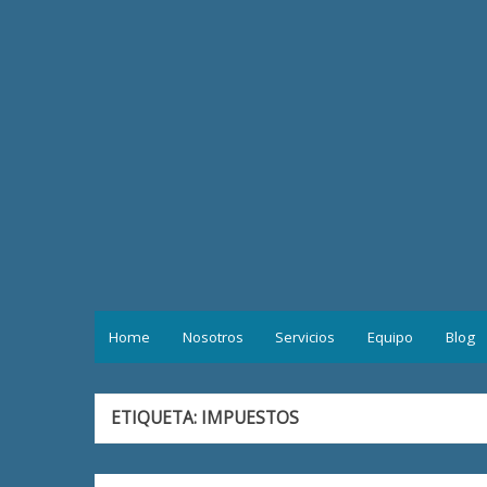
Saltar
al
contenido
Home
Nosotros
Servicios
Equipo
Blog
ETIQUETA:
IMPUESTOS